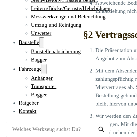
Stein-/Beton-/Pflasterarbeiten
Abweichende Bedin
Leitern/Böcke/Gerüste/Hebebühnen
Einbeziehung nich
Messwerkzeuge und Beleuchtung
Umzug und Reinigung
§2 Vertragss
Unwetter
Baustelle
Die Präsentation 
Baustellenabsicherung
Angebot zum Absch
Bagger
Fahrzeuge
Mit dem Absenden 
Anhänger
zahlungspflichtig 
Transporter
Mietvertrages ab.
Bagger
Bestellung gebunde
Ratgeber
bleibt hiervon unb
Kontakt
Wir werden den Zu
bestätigen. Mit di
es wird neben der