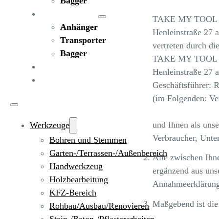
Bagger
FAHRZEUGE
TAKE MY TOOL G
Anhänger
Henleinstraße 27 
Transporter
vertreten durch di
Bagger
TAKE MY TOOL V
RATGEBER
Henleinstraße 27 
KONTAKT
Geschäftsführer: R
(im Folgenden: Ve
und Ihnen als uns
Werkzeuge
Verbraucher, Unte
Bohren und Stemmen
Garten-/Terrassen-/Außenbereich
Alle zwischen Ihn
Handwerkzeug
ergänzend aus uns
Holzbearbeitung
Annahmeerklärung,
KFZ-Bereich
Maßgebend ist die
Rohbau/Ausbau/Renovieren