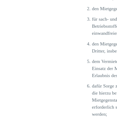
den Mietgege
für sach- un
Betriebsstoff
einwandfreie
den Mietgege
Dritter, insb
dem Vermiete
Einsatz der 
Erlaubnis des
dafür Sorge 
die hierzu be
Mietgegensta
erforderlich 
werden;