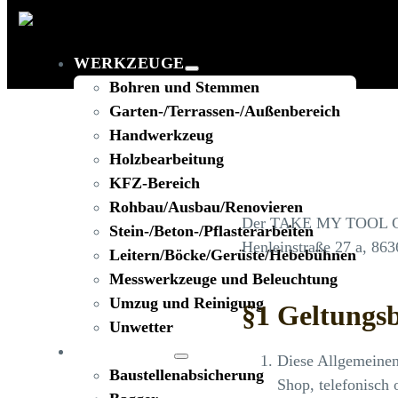
WERKZEUGE
Bohren und Stemmen
Garten-/Terrassen-/Außenbereich
Handwerkzeug
Holzbearbeitung
KFZ-Bereich
Rohbau/Ausbau/Renovieren
Der TAKE MY TOOL G
Stein-/Beton-/Pflasterarbeiten
Henleinstraße 27 a, 863
Leitern/Böcke/Gerüste/Hebebühnen
Messwerkzeuge und Beleuchtung
Umzug und Reinigung
§1 Geltungsb
Unwetter
BAUSTELLE
Diese Allgemeinen
Baustellenabsicherung
Shop, telefonisch