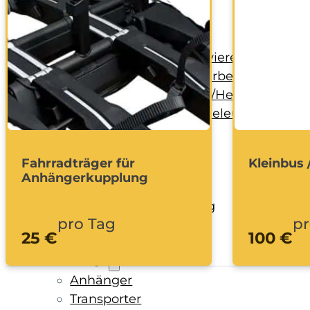
Handwerkzeug
Holzbearbeitung
KFZ-Bereich
Rohbau/Ausbau/Renovieren
Stein-/Beton-/Pflasterarbeiten
Leitern/Böcke/Gerüste/Hebebühnen
Messwerkzeuge und Beleuchtung
Umzug und Reinigung
Unwetter
Fahrradträger für
Kleinbus 
Anhängerkupplung
Baustelle
Baustellenabsicherung
pro Tag
pr
Bagger
25 €
100 €
Fahrzeuge
Anhänger
Transporter