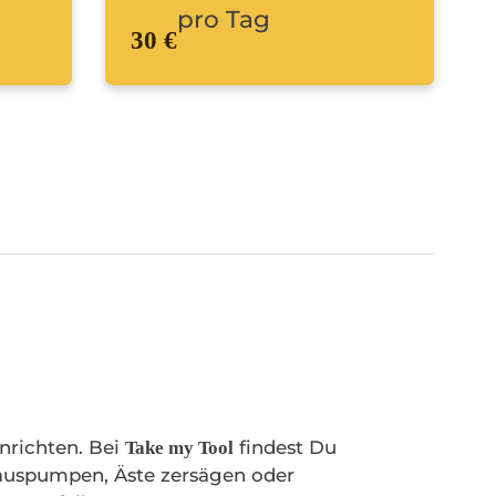
pro Tag
30 €
nrichten. Bei
findest Du
Take my Tool
 auspumpen, Äste zersägen oder