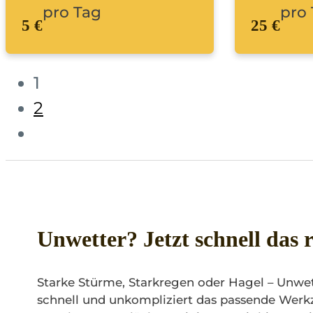
pro Tag
pro
5 €
25 €
1
2
Unwetter? Jetzt schnell das 
Starke Stürme, Starkregen oder Hagel – Unwet
schnell und unkompliziert das passende Wer