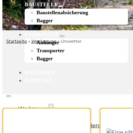
BAUSTELLE
Baustellenabsicherung
Bagger
FAHRZEUGE
Startseite
»
Werkzeuge
»
Unwetter
Anhänger
Transporter
Bagger
RATGEBER
KONTAKT
Werkzeuge
Bohren und Stemmen
Garten-/Terrassen-/Außenbereich