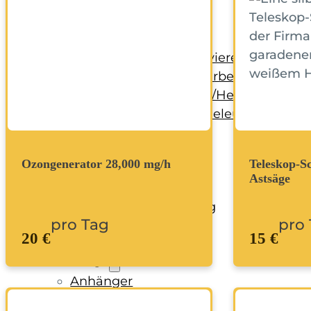
Handwerkzeug
Holzbearbeitung
KFZ-Bereich
Rohbau/Ausbau/Renovieren
Stein-/Beton-/Pflasterarbeiten
Leitern/Böcke/Gerüste/Hebebühnen
Messwerkzeuge und Beleuchtung
Umzug und Reinigung
Unwetter
Ozongenerator 28,000 mg/h
Teleskop-Sc
Astsäge
Baustelle
Baustellenabsicherung
pro Tag
pro
Bagger
20 €
15 €
Fahrzeuge
Anhänger
Transporter