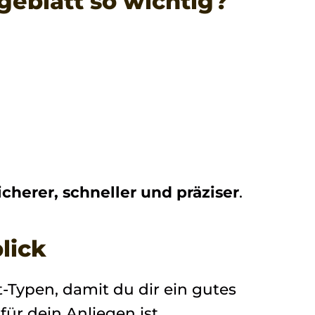
geblatt so wichtig?
icherer, schneller und präziser
.
lick
tt-Typen, damit du dir ein gutes
ür dein Anliegen ist.