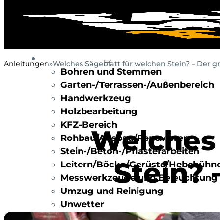
WERKZEUGE
Anleitungen
»
Welches Sägeblatt für welchen Stein? – Der 
Bohren und Stemmen
Garten-/Terrassen-/Außenbereich
Handwerkzeug
Holzbearbeitung
KFZ-Bereich
Welches 
Rohbau/Ausbau/Renovieren
Stein-/Beton-/Pflasterarbeiten
Stein? 
Leitern/Böcke/Gerüste/Hebebühn
Messwerkzeuge und Beleuchtung
Umzug und Reinigung
Unwetter
BAUSTELLE