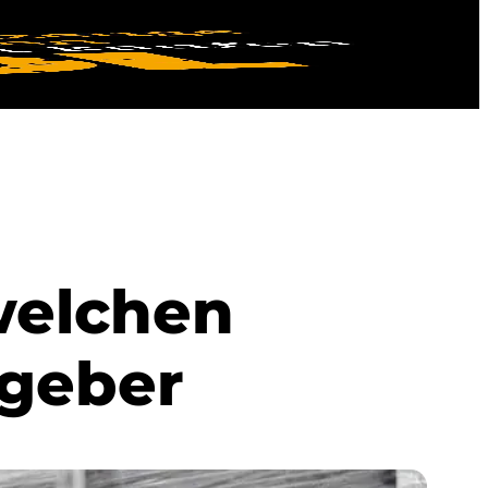
welchen
tgeber