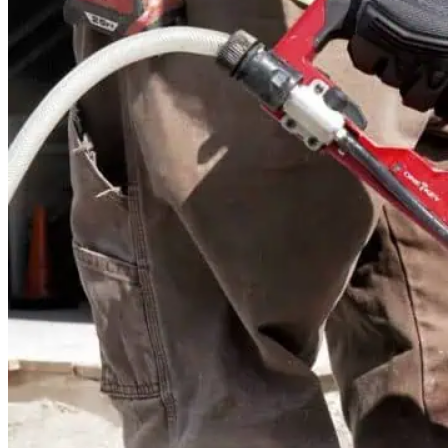
Baustellenabsicherung
Bagger
FAHRZEUGE
Anhänger
Transporter
Bagger
RATGEBER
KONTAKT
Werkzeuge
Bohren und Stemmen
Garten-/Terrassen-/Außenbereich
Handwerkzeug
Holzbearbeitung
KFZ-Bereich