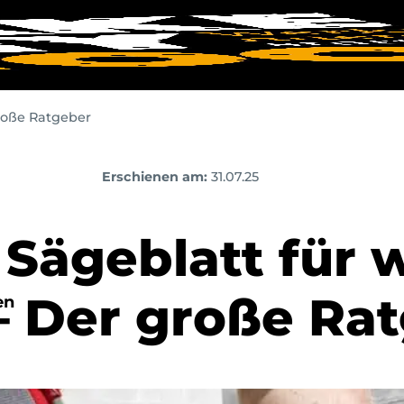
große Ratgeber
Erschienen am:
31.07.25
Sägeblatt für 
– Der große Ra
en