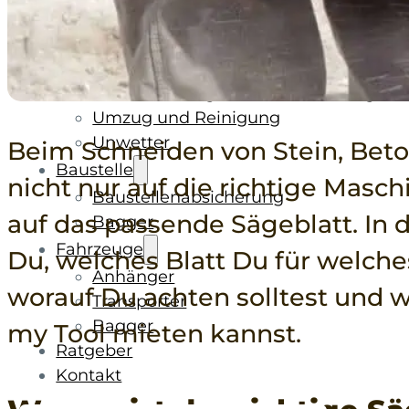
Rohbau/Ausbau/Renovieren
Stein-/Beton-/Pflasterarbeiten
Leitern/Böcke/Gerüste/Hebebühnen
Messwerkzeuge und Beleuchtung
Umzug und Reinigung
Unwetter
Beim Schneiden von Stein, Beto
Baustelle
nicht nur auf die richtige Masch
Baustellenabsicherung
auf das passende Sägeblatt. In 
Bagger
Fahrzeuge
Du, welches Blatt Du für welche
Anhänger
worauf Du achten solltest und 
Transporter
Bagger
my Tool mieten kannst.
Ratgeber
Kontakt