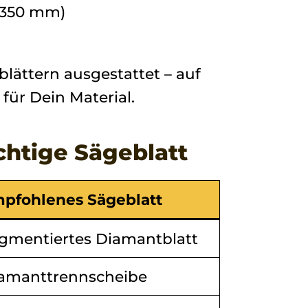
 350 mm)
lättern ausgestattet – auf
ür Dein Material.
ichtige Sägeblatt
pfohlenes Sägeblatt
gmentiertes Diamantblatt
amanttrennscheibe