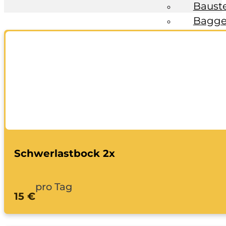
Baust
Bagge
Fahrzeuge
Anhän
Transp
Bagge
Ratgeber
Kontakt
Schwerlastbock 2x
pro Tag
15 €