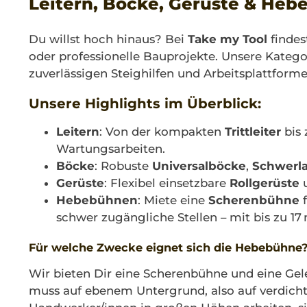
Leitern, Böcke, Gerüste & Heb
Du willst hoch hinaus? Bei
Take my Tool
findes
oder professionelle Bauprojekte. Unsere Kateg
zuverlässigen Steighilfen und Arbeitsplattforme
Unsere Highlights im Überblick:
Leitern
: Von der kompakten
Trittleiter
bis 
Wartungsarbeiten.
Böcke
: Robuste
Universalböcke
,
Schwerl
Gerüste
: Flexibel einsetzbare
Rollgerüste
Hebebühnen
: Miete eine
Scherenbühne
f
schwer zugängliche Stellen – mit bis zu 17
Für welche Zwecke eignet sich die Hebebühne
Wir bieten Dir eine Scherenbühne und eine Ge
muss auf ebenem Untergrund, also auf verdicht