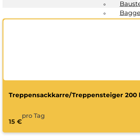
Baust
Bagge
Fahrzeuge
Anhän
Transp
Bagge
Ratgeber
Kontakt
Treppensackkarre/Treppensteiger 200 
pro Tag
15 €