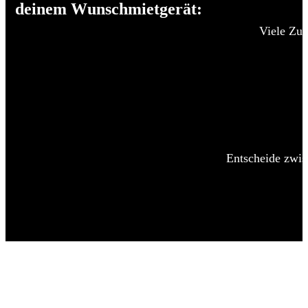
deinem Wunschmietgerät:
Viele Zub
Entscheide zwis