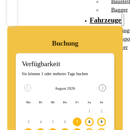
Baustel
Bagger
Fahrzeuge
Anhäng
Transpo
Buchung
Bagger
Ratgeber
Kontakt