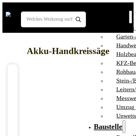
Werkzeuge
Bohren
Garten-
Handwe
Akku-Handkreissäge
Holzbea
KFZ-Be
Rohbau
Stein-/
Leitern
Messwe
Umzug 
Unwett
Baustelle