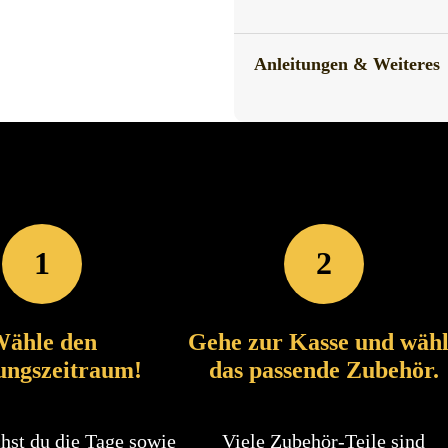
Anleitungen & Weiteres
1
2
ähle den
Gehe zur Kasse und wäh
ungszeitraum!
das passende Zubehör.
hst du die Tage sowie
Viele Zubehör-Teile sind