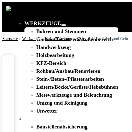
WERKZEUGE
Bohren und Stemmen
Startseite
»
Werkzeuge
Garten-/Terrassen-/Außenbereich
»
Holzbearbeitung
»
Sägen
»
Akku-Kapp- und Gehrung
Handwerkzeug
Holzbearbeitung
KFZ-Bereich
Rohbau/Ausbau/Renovieren
Stein-/Beton-/Pflasterarbeiten
Leitern/Böcke/Gerüste/Hebebühnen
Messwerkzeuge und Beleuchtung
Umzug und Reinigung
Unwetter
BAUSTELLE
Baustellenabsicherung