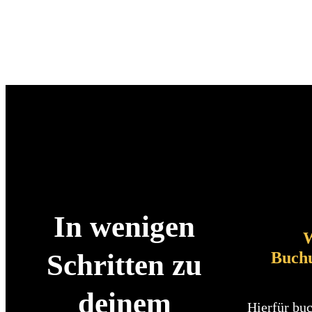
In wenigen
W
Buch
Schritten zu
deinem
Hierfür buc