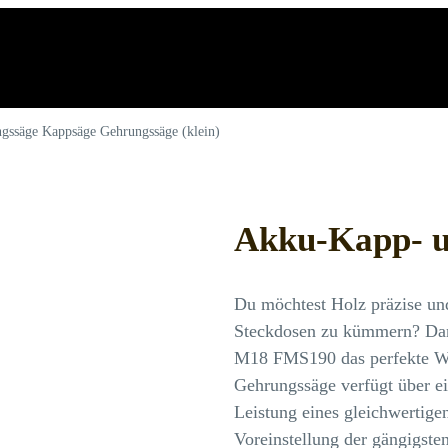
ssäge Kappsäge Gehrungssäge (klein)
Akku-Kapp- u
Du möchtest Holz präzise un
Steckdosen zu kümmern? Dan
M18 FMS190 das perfekte We
Gehrungssäge verfügt über 
Leistung eines gleichwertigen
Voreinstellung der gängigste