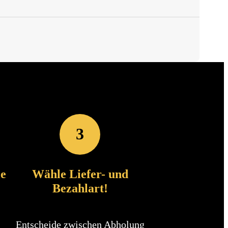
3
le
Wähle Liefer- und
Bezahlart!
Entscheide zwischen Abholung