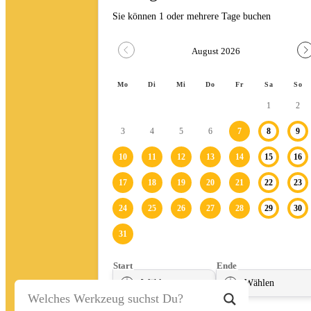
Stein-/Beton-/Pflasterarbeiten
Leitern/Böcke/Gerüste/Hebebühnen
Messwerkzeuge und Beleuchtung
Umzug und Reinigung
Unwetter
Baustelle
Baustellenabsicherung
Bagger
Fahrzeuge
Anhänger
Transporter
Bagger
Ratgeber
Kontakt