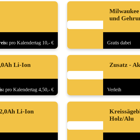
Milwaukee 
und Gehru
eis:
pro Kalendertag 10,- €
Gratis dabei
,0Ah Li-Ion
Zusatz - A
s:
pro Kalendertag 4,50,- €
Verleih
2,0Ah Li-Ion
Kreissägeb
Holz/Alu