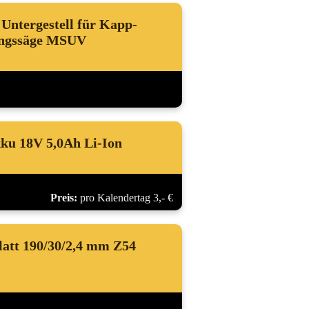
Untergestell für Kapp-
ngssäge MSUV
kku 18V 5,0Ah Li-Ion
Preis:
pro Kalendertag 3,- €
latt 190/30/2,4 mm Z54