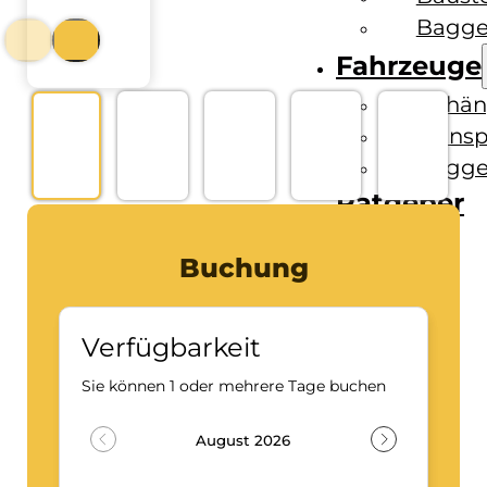
Bagge
Fahrzeuge
Anhän
Transp
Bagge
Ratgeber
Kontakt
Buchung