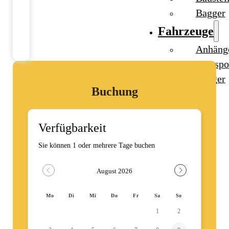
Bagger
Fahrzeuge
Anhäng
Transpo
Bagger
Buchung
Ratgeber
Kontakt