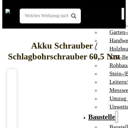
Werkzeuge
Bohren
Garten-
Handwe
Akku Schrauber /
Holzbea
Schlagbohrschrauber 60,5 Nm
KFZ-Be
Rohbau
Stein-/
Leitern
Messwe
Umzug 
Unwett
Baustelle
Baustel