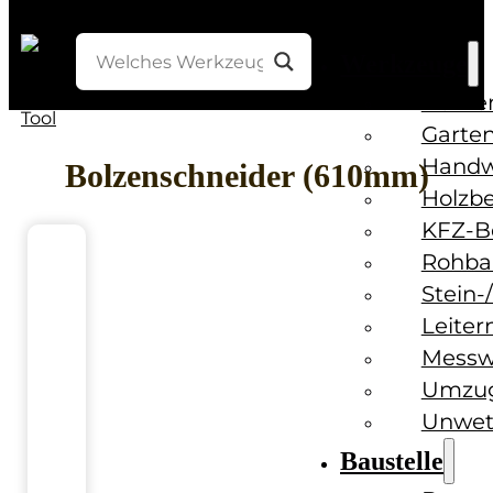
Werkzeuge
Bohre
Garten
Handw
Bolzenschneider (610mm)
Holzb
KFZ-B
Rohba
Stein-
Leiter
Messw
Umzug
Unwet
Baustelle