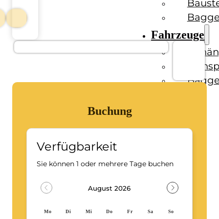
Baust
Bagge
Fahrzeuge
Anhän
Transp
Bagge
Ratgeber
Buchung
Kontakt