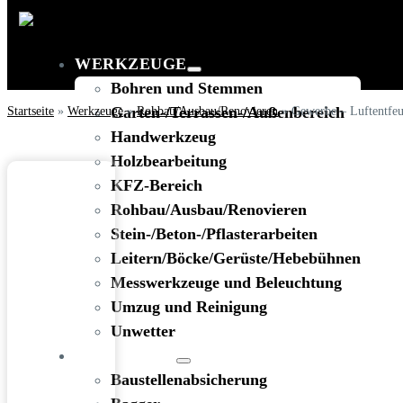
WERKZEUGE
Bohren und Stemmen
Startseite
»
Werkzeuge
Garten-/Terrassen-/Außenbereich
»
Rohbau/Ausbau/Renovieren
»
Gewerbe – Luftentfeu
Handwerkzeug
Holzbearbeitung
KFZ-Bereich
Rohbau/Ausbau/Renovieren
Stein-/Beton-/Pflasterarbeiten
Leitern/Böcke/Gerüste/Hebebühnen
Messwerkzeuge und Beleuchtung
Umzug und Reinigung
Unwetter
BAUSTELLE
Baustellenabsicherung