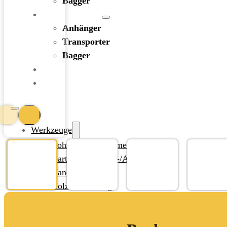
Bagger
FAHRZEUGE
Anhänger
Transporter
Bagger
RATGEBER
KONTAKT
Werkzeuge
Bohren und Stemmen
Garten-/Terrassen-/Außenbereich
Handwerkzeug
Holzbearbeitung
KFZ-Bereich
Rohbau/Ausbau/Renovieren