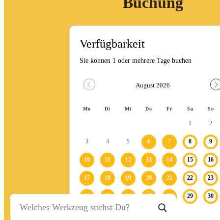
Buchung
Stein-/Beton-/Pflasterarbeiten
Leitern/Böcke/Gerüste/Hebebühnen
Messwerkzeuge und Beleuchtung
Umzug und Reinigung
Unwetter
Baustelle
Baustellenabsicherung
Bagger
Fahrzeuge
Anhänger
Transporter
Bagger
Ratgeber
Kontakt