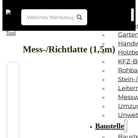
Werkzeuge
Bohre
Garten
Handw
Mess-/Richtlatte (1,5m)
Holzb
KFZ-B
Rohba
Stein-
Leiter
Messw
Umzug
Unwet
Baustelle
Baust