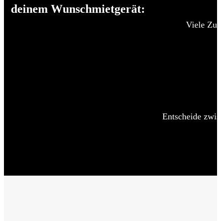
deinem Wunschmietgerät:
Viele Zub
Entscheide zwis