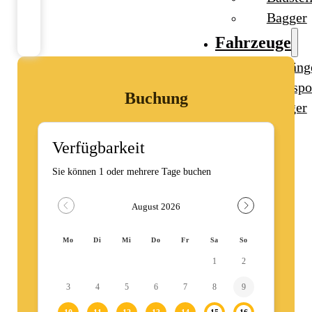
Bagger
Fahrzeuge
Anhäng
Transpo
Buchung
Bagger
Ratgeber
Kontakt