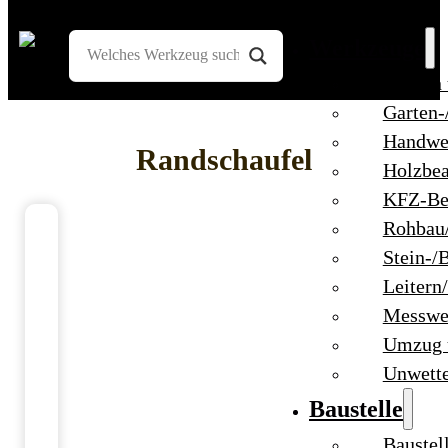
Werkzeuge
Bohren
Garten-
Handwe
Randschaufel
Holzbea
KFZ-Be
Rohbau
Stein-/
Leitern
Messwe
Umzug 
Unwett
Baustelle
Baustel