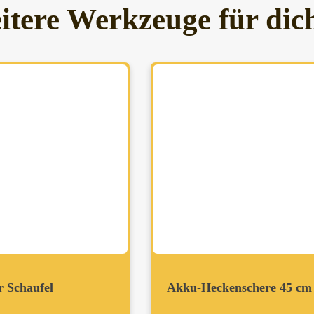
itere Werkzeuge für dic
r Schaufel
Akku-Heckenschere 45 cm