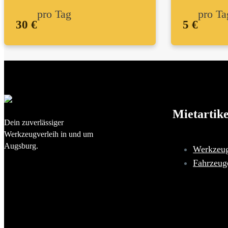
pro Tag
pro Ta
30 €
5 €
Mietartike
Dein zuverlässiger
Werkzeugverleih in und um
Augsburg.
Werkzeu
Fahrzeug