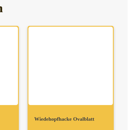
h
Wiedehopfhacke Ovalblatt