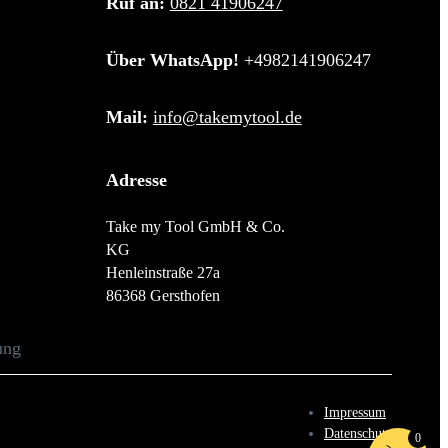
Ruf an:
0821 41906247
Über WhatsApp!
+4982141906247
Mail:
info@takemytool.de
Adresse
Take my Tool GmbH & Co.
KG
Henleinstraße 27a
86368 Gersthofen
Impressum
Datenschutz