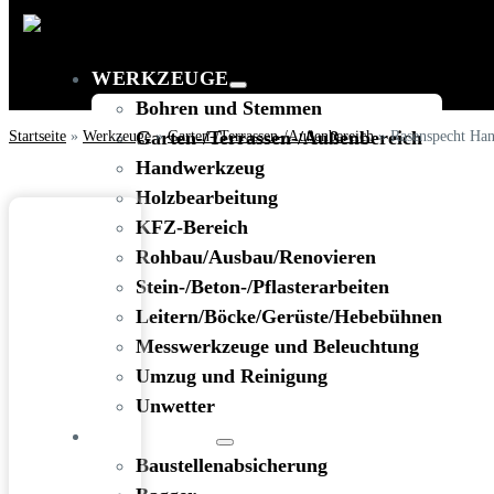
WERKZEUGE
Bohren und Stemmen
Startseite
»
Werkzeuge
Garten-/Terrassen-/Außenbereich
»
Garten-/Terrassen-/Außenbereich
»
Rasenspecht Hand
Handwerkzeug
Holzbearbeitung
KFZ-Bereich
Rohbau/Ausbau/Renovieren
Stein-/Beton-/Pflasterarbeiten
Leitern/Böcke/Gerüste/Hebebühnen
Messwerkzeuge und Beleuchtung
Umzug und Reinigung
Unwetter
BAUSTELLE
Baustellenabsicherung