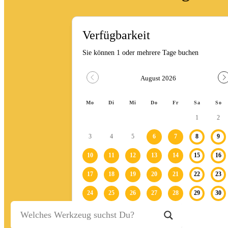
Stein-/Beton-/Pflasterarbeiten
Leitern/Böcke/Gerüste/Hebebühnen
Messwerkzeuge und Beleuchtung
Umzug und Reinigung
Unwetter
Baustelle
Baustellenabsicherung
Bagger
Fahrzeuge
Anhänger
Transporter
Bagger
Ratgeber
Kontakt