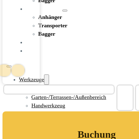
Bagger
FAHRZEUGE
Anhänger
Transporter
Bagger
RATGEBER
KONTAKT
Werkzeuge
Bohren und Stemmen
Garten-/Terrassen-/Außenbereich
Handwerkzeug
Holzbearbeitung
KFZ-Bereich
Rohbau/Ausbau/Renovieren
Buchung