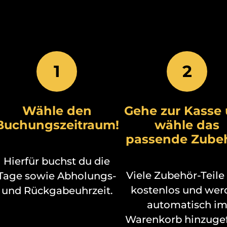
1
2
Wähle den
Gehe zur Kasse
Buchungszeitraum!
wähle das
passende Zubeh
Hierfür buchst du die
Viele Zubehör-Teile
Tage sowie Abholungs-
kostenlos und wer
und Rückgabeuhrzeit.
automatisch i
Warenkorb hinzugef