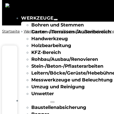
WERKZEUGE
Bohren und Stemmen
Startseite
»
Werkzeuge
Garten-/Terrassen-/Außenbereich
»
Leitern/Böcke/Gerüste/Hebebühn
Handwerkzeug
Holzbearbeitung
KFZ-Bereich
Rohbau/Ausbau/Renovieren
Stein-/Beton-/Pflasterarbeiten
Leitern/Böcke/Gerüste/Hebebühn
Messwerkzeuge und Beleuchtung
Umzug und Reinigung
Unwetter
BAUSTELLE
Baustellenabsicherung