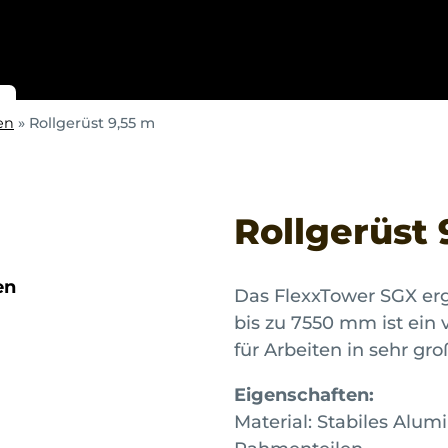
en
»
Rollgerüst 9,55 m
Rollgerüst 
en
Das FlexxTower SGX er
bis zu 7550 mm ist ein v
für Arbeiten in sehr gr
Eigenschaften:
Material: Stabiles Alu