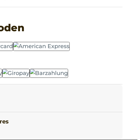
oden
res