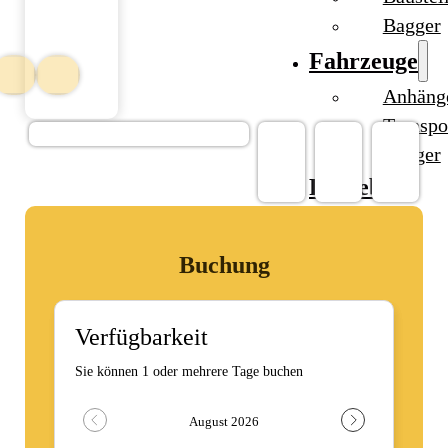
Bagger
Fahrzeuge
Anhäng
Transpo
Bagger
Ratgeber
Kontakt
Buchung