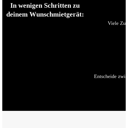
In wenigen Schritten zu
deinem Wunschmietgerät:
Viele Zub
Entscheide zwis