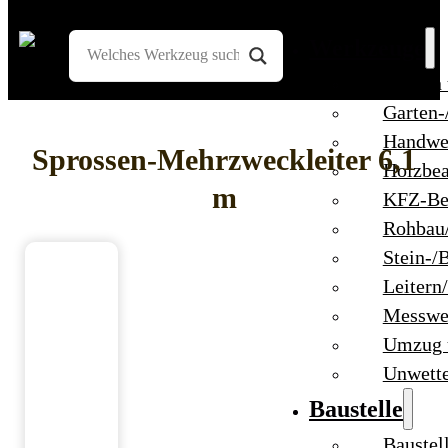
Werkzeuge
Bohren
Garten-
Handwe
Sprossen-Mehrzweckleiter 6,1
Holzbea
m
KFZ-Be
Rohbau
Stein-/
Leitern
Messwe
Umzug 
Unwett
Baustelle
Baustel