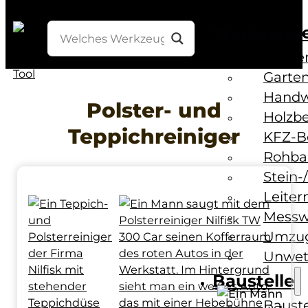
Werkzeug
Bohre
Garten
Handw
Polster- und
Holzb
Teppichreiniger
KFZ-B
Rohba
Stein-
Leiter
Messw
Umzug
Unwet
Baustelle
Baust