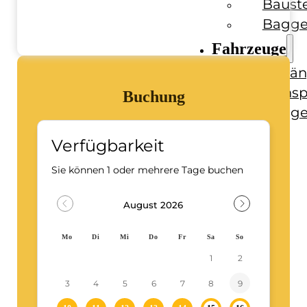
Baust
Bagge
Fahrzeuge
Anhän
Transp
Buchung
Bagge
Ratgeber
Kontakt