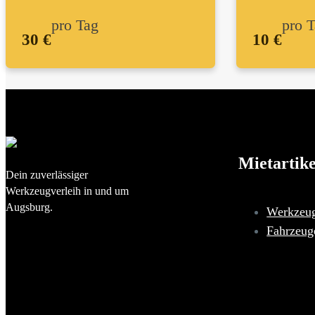
pro Tag
pro 
30 €
10 €
Mietartike
Dein zuverlässiger
Werkzeugverleih in und um
Augsburg.
Werkzeu
Fahrzeug