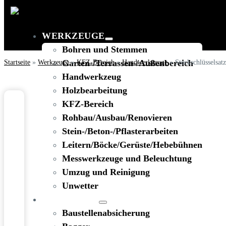
WERKZEUGE
Bohren und Stemmen
Startseite
»
Werkzeuge
Garten-/Terrassen-/Außenbereich
»
KFZ-Bereich
»
Handwerkzeuge
»
Steckschlüsselsatz
Handwerkzeug
Holzbearbeitung
KFZ-Bereich
Rohbau/Ausbau/Renovieren
Stein-/Beton-/Pflasterarbeiten
Leitern/Böcke/Gerüste/Hebebühnen
Messwerkzeuge und Beleuchtung
Umzug und Reinigung
Unwetter
BAUSTELLE
Baustellenabsicherung