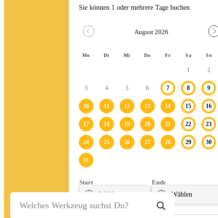
Stein-/Beton-/Pflasterarbeiten
Leitern/Böcke/Gerüste/Hebebühnen
Messwerkzeuge und Beleuchtung
Umzug und Reinigung
Unwetter
Baustelle
Baustellenabsicherung
Bagger
Fahrzeuge
Anhänger
Transporter
Bagger
Ratgeber
Kontakt