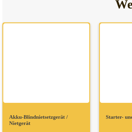
We
Akku-Blindnietsetzgerät /
Starter- un
Nietgerät