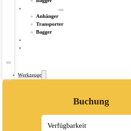
Bagger
FAHRZEUGE
Anhänger
Transporter
Bagger
RATGEBER
KONTAKT
Werkzeuge
Bohren und Stemmen
Garten-/Terrassen-/Außenbereich
Buchung
Handwerkzeug
Holzbearbeitung
KFZ-Bereich
Rohbau/Ausbau/Renovieren