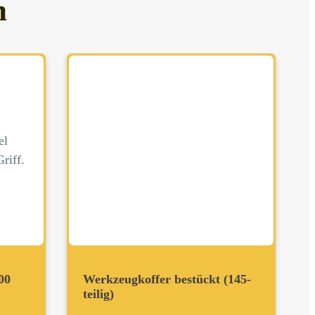
h
00
Werkzeugkoffer bestückt (145-
teilig)