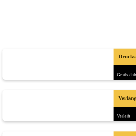
Drucks
Gratis dab
Verlän
Verleih