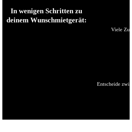
In wenigen Schritten zu
deinem Wunschmietgerät:
Viele Zub
Entscheide zwis