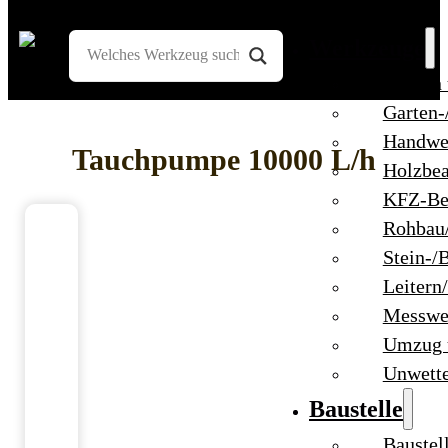
Werkzeuge
Bohren
Garten-
Handwe
Tauchpumpe 10000 L/h
Holzbea
KFZ-Be
Rohbau
Stein-/
Leitern
Messwe
Umzug 
Unwett
Baustelle
Baustel