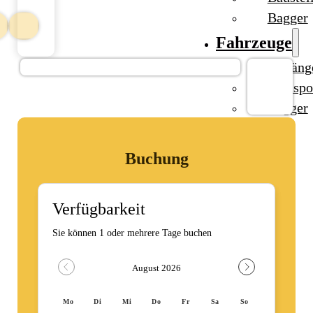
Bagger
Fahrzeuge
Anhäng
Transpo
Bagger
Ratgeber
Kontakt
Buchung