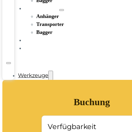
Bagger
FAHRZEUGE
Anhänger
Transporter
Bagger
RATGEBER
KONTAKT
Werkzeuge
Bohren und Stemmen
Garten-/Terrassen-/Außenbereich
Buchung
Handwerkzeug
Holzbearbeitung
KFZ-Bereich
Rohbau/Ausbau/Renovieren