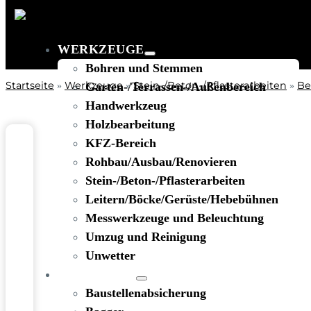
WERKZEUGE
Bohren und Stemmen
Startseite
Werkzeuge
Stein-/Beton-/Pflasterarbeiten
Be
»
Garten-/Terrassen-/Außenbereich
»
»
Handwerkzeug
Holzbearbeitung
KFZ-Bereich
Rohbau/Ausbau/Renovieren
Stein-/Beton-/Pflasterarbeiten
Leitern/Böcke/Gerüste/Hebebühnen
Messwerkzeuge und Beleuchtung
Umzug und Reinigung
Unwetter
BAUSTELLE
Baustellenabsicherung