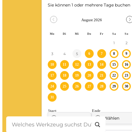
Stein-/Beton-/Pflasterarbeiten
Leitern/Böcke/Gerüste/Hebebühnen
Messwerkzeuge und Beleuchtung
Umzug und Reinigung
Unwetter
Baustelle
Baustellenabsicherung
Bagger
Fahrzeuge
Anhänger
Transporter
Bagger
Ratgeber
Kontakt