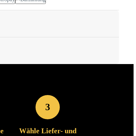
3
le
Wähle Liefer- und