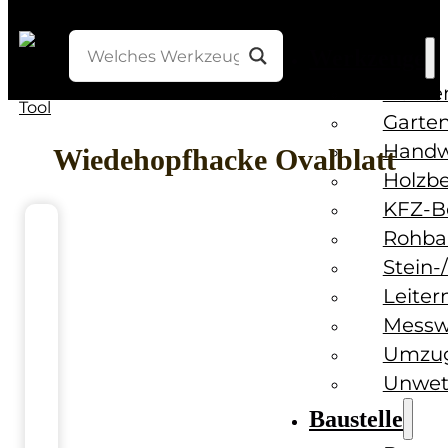
Werkzeuge
Bohre
Garten
Handw
Wiedehopfhacke Ovalblatt
Holzb
KFZ-B
Rohba
Stein-
Leiter
Messw
Umzug
Unwet
Baustelle