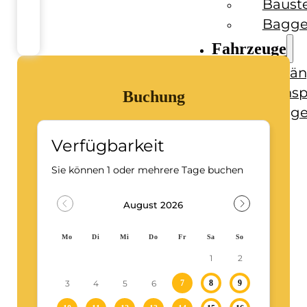
Baust
Bagge
Fahrzeuge
Anhän
Transp
Buchung
Bagge
Ratgeber
Kontakt