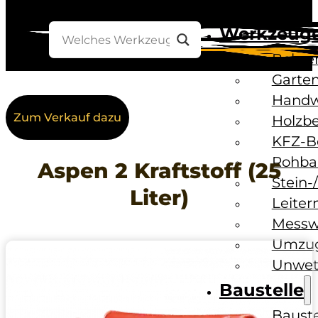
Werkzeug
Bohre
Garten
Handw
Zum Verkauf dazu
Holzb
KFZ-B
Rohba
Aspen 2 Kraftstoff (25
Stein-
Liter)
Leiter
Messw
Umzug
Unwet
Baustelle
Baust