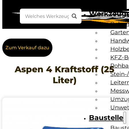
Werkzeug
Bohre
Garten
Handw
Zum Verkauf dazu
Holzb
KFZ-B
Rohba
Aspen 4 Kraftstoff (25
Stein-
Liter)
Leiter
Messw
Umzug
Unwet
Baustelle
Baust