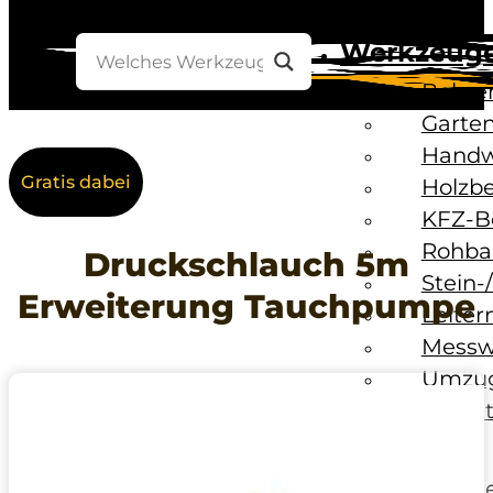
Werkzeug
Bohre
Garten
Handw
Gratis dabei
Holzb
KFZ-B
Rohba
Druckschlauch 5m
Stein-
Erweiterung Tauchpumpe
Leiter
Messw
Umzug
Unwet
Baustelle
Baust