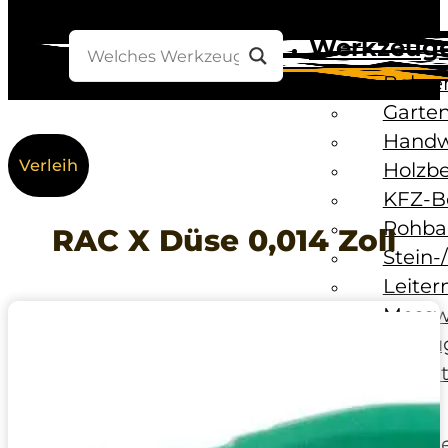
Werkzeug
Bohre
Garten
Handw
Verleih
Holzb
KFZ-B
Rohba
RAC X Düse 0,014 Zoll
Stein-
Leiter
Messw
Umzug
Unwet
Baustelle
Baust