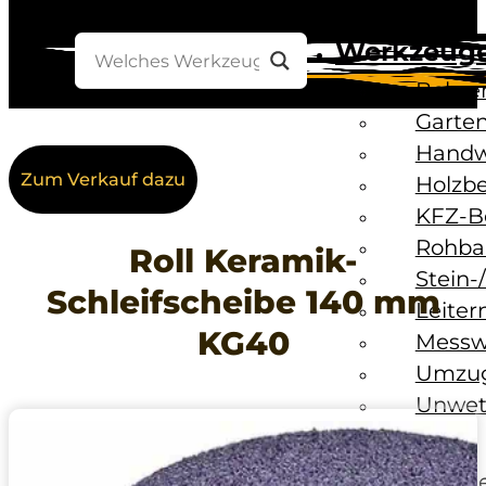
Werkzeug
Bohre
Garten
Handw
Zum Verkauf dazu
Holzb
KFZ-B
Rohba
Roll Keramik-
Stein-
Schleifscheibe 140 mm
Leiter
KG40
Messw
Umzug
Unwet
Baustelle
Baust