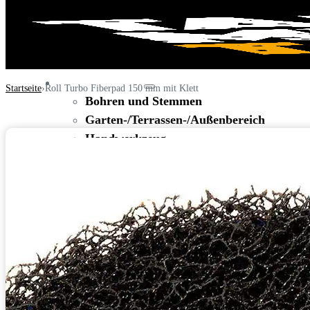
WERKZEUGE
Startseite
Roll Turbo Fiberpad 150 mm mit Klett
Bohren und Stemmen
Garten-/Terrassen-/Außenbereich
Handwerkzeug
Holzbearbeitung
KFZ-Bereich
Rohbau/Ausbau/Renovieren
Stein-/Beton-/Pflasterarbeiten
Leitern/Böcke/Gerüste/Hebebühnen
Messwerkzeuge und Beleuchtung
Umzug und Reinigung
Unwetter
BAUSTELLE