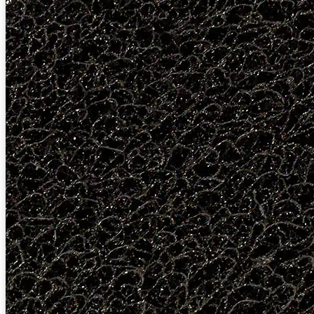
Baustellenabsicherung
Bagger
FAHRZEUGE
Anhänger
Transporter
Bagger
RATGEBER
KONTAKT
Werkzeuge
Bohren und Stemmen
Garten-/Terrassen-/Außenbereich
Handwerkzeug
Holzbearbeitung
KFZ-Bereich