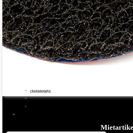
Rohbau/Ausbau/Renovieren
Stein-/Beton-/Pflasterarbeiten
Leitern/Böcke/Gerüste/Hebebühnen
Messwerkzeuge und Beleuchtung
Umzug und Reinigung
Unwetter
Baustelle
Baustellenabsicherung
Bagger
Fahrzeuge
Anhänger
Transporter
Bagger
Ratgeber
Kontakt
Mietartike