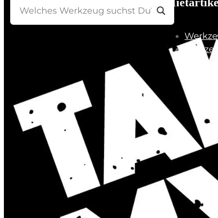
Mietartike
Werkze
Fahrze