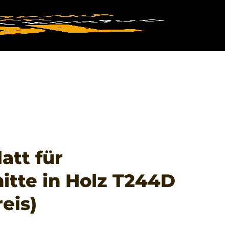
att für
itte in Holz T244D
eis)