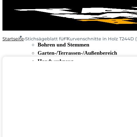
WERKZEUGE
Startseite
Stichsägeblatt für Kurvenschnitte in Holz T244D (
Bohren und Stemmen
Garten-/Terrassen-/Außenbereich
Handwerkzeug
Holzbearbeitung
KFZ-Bereich
Rohbau/Ausbau/Renovieren
Stein-/Beton-/Pflasterarbeiten
Leitern/Böcke/Gerüste/Hebebühnen
Messwerkzeuge und Beleuchtung
Umzug und Reinigung
Unwetter
BAUSTELLE