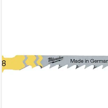
Baustellenabsicherung
Bagger
FAHRZEUGE
Anhänger
Transporter
Bagger
RATGEBER
KONTAKT
Werkzeuge
Bohren und Stemmen
Garten-/Terrassen-/Außenbereich
Handwerkzeug
Holzbearbeitung
KFZ-Bereich