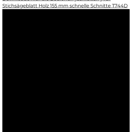
Stichsägeblatt Holz 155 mm schnelle Schnitte T744D