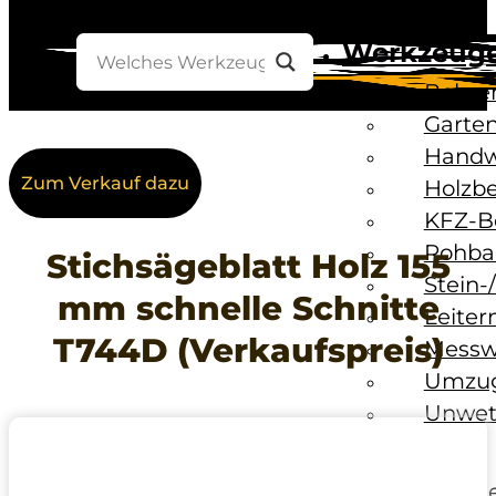
Werkzeug
Bohre
Garten
Handw
Zum Verkauf dazu
Holzb
KFZ-B
Rohba
Stichsägeblatt Holz 155
Stein-
mm schnelle Schnitte
Leiter
T744D (Verkaufspreis)
Messw
Umzug
Unwet
Baustelle
Baust