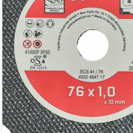
Baustellenabsicherung
Bagger
FAHRZEUGE
Anhänger
Transporter
Bagger
RATGEBER
KONTAKT
Werkzeuge
Bohren und Stemmen
Garten-/Terrassen-/Außenbereich
Handwerkzeug
Holzbearbeitung
KFZ-Bereich