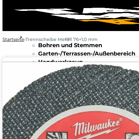
WERKZEUGE
Startseite
Trennscheibe Metall 76×1,0 mm
Bohren und Stemmen
Garten-/Terrassen-/Außenbereich
Handwerkzeug
Holzbearbeitung
KFZ-Bereich
Rohbau/Ausbau/Renovieren
Stein-/Beton-/Pflasterarbeiten
Leitern/Böcke/Gerüste/Hebebühn
Messwerkzeuge und Beleuchtung
Umzug und Reinigung
Unwetter
BAUSTELLE