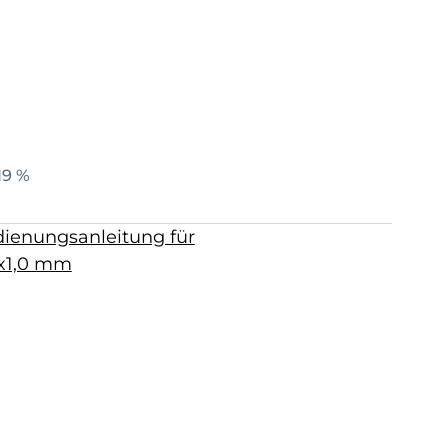
19 %
ienungsanleitung für
6x1,0 mm