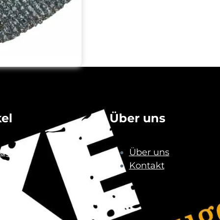
kel
Über uns
uge
Über uns
uge
Kontakt