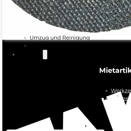
Rohbau/Ausbau/Renovieren
Stein-/Beton-/Pflasterarbeiten
Leitern/Böcke/Gerüste/Hebebühnen
Messwerkzeuge und Beleuchtung
Umzug und Reinigung
Unwetter
Baustelle
Baustellenabsicherung
Mietarti
Bagger
Fahrzeuge
Anhänger
Werkze
Transporter
Fahrze
Bagger
Ratgeber
Kontakt