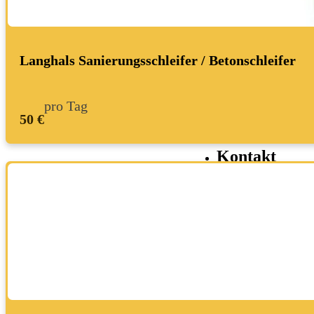
Bagger
Fahrzeuge
Langhals Sanierungsschleifer / Betonschleifer
Anhäng
Transpo
pro Tag
Bagger
50 €
Ratgeber
Kontakt