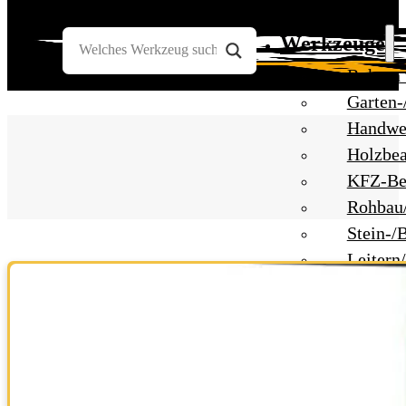
Werkzeuge
Bohren
Garten-
Handwe
Holzbea
KFZ-Be
Rohbau
Stein-/
Leitern
Messwe
Umzug 
Unwett
Baustelle
Baustel