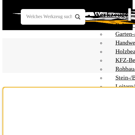
Werkzeuge
Bohren
Garten-
Handwe
Holzbea
KFZ-Be
Rohbau
Stein-/
Leitern
Messwe
Umzug 
Unwett
Baustelle
Baustel