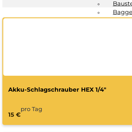
Baust
Bagge
Fahrzeuge
Anhän
Transp
Bagge
Ratgeber
Kontakt
Akku-Schlagschrauber HEX 1/4"
pro Tag
15 €