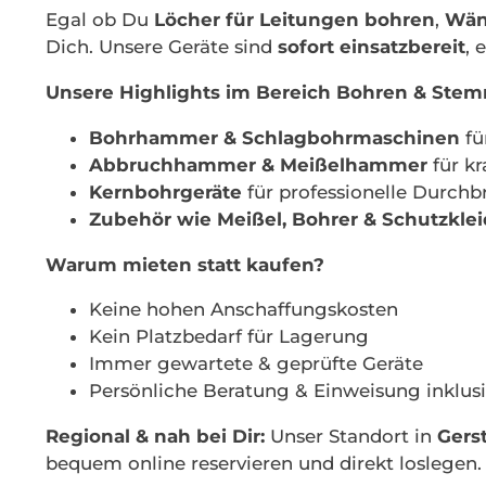
Egal ob Du
Löcher für Leitungen bohren
,
Wän
Dich. Unsere Geräte sind
sofort einsatzbereit
, 
Unsere Highlights im Bereich Bohren & Ste
Bohrhammer & Schlagbohrmaschinen
fü
Abbruchhammer & Meißelhammer
für k
Kernbohrgeräte
für professionelle Durchb
Zubehör wie Meißel, Bohrer & Schutzkle
Warum mieten statt kaufen?
Keine hohen Anschaffungskosten
Kein Platzbedarf für Lagerung
Immer gewartete & geprüfte Geräte
Persönliche Beratung & Einweisung inklus
Regional & nah bei Dir:
Unser Standort in
Gers
bequem online reservieren und direkt loslegen.