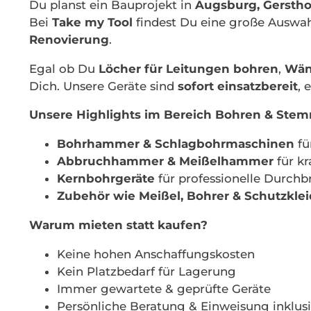
Du planst ein Bauprojekt in
Augsburg, Gersth
Bei
Take my Tool
findest Du eine große Auswa
Renovierung
.
Egal ob Du
Löcher für Leitungen bohren
,
Wän
Dich. Unsere Geräte sind
sofort einsatzbereit
, 
Unsere Highlights im Bereich Bohren & Ste
Bohrhammer & Schlagbohrmaschinen
fü
Abbruchhammer & Meißelhammer
für k
Kernbohrgeräte
für professionelle Durchb
Zubehör wie Meißel, Bohrer & Schutzkle
Warum mieten statt kaufen?
Keine hohen Anschaffungskosten
Kein Platzbedarf für Lagerung
Immer gewartete & geprüfte Geräte
Persönliche Beratung & Einweisung inklus