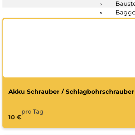
Baust
Bagge
Fahrzeuge
Anhän
Transp
Bagge
Ratgeber
Kontakt
Akku Schrauber / Schlagbohrschrauber
pro Tag
10 €