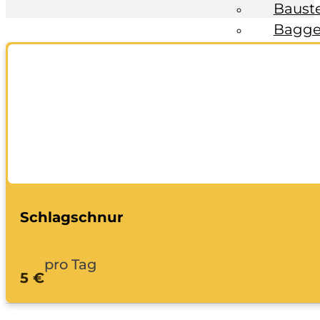
Baust
Bagge
Fahrzeuge
Anhän
Transp
Bagge
Ratgeber
Kontakt
Schlagschnur
pro Tag
5 €