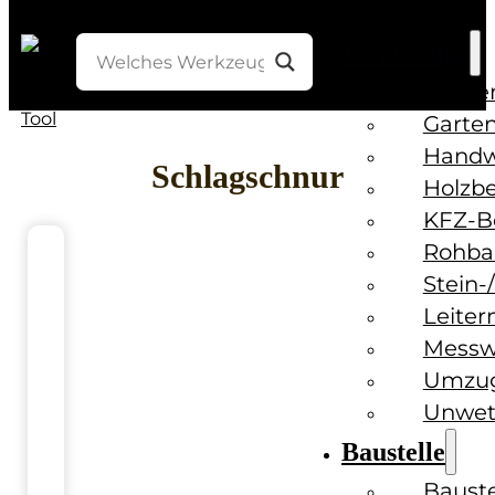
Werkzeuge
Bohre
Garten
Handw
Schlagschnur
Holzb
KFZ-B
Rohba
Stein-
Leiter
Messw
Umzug
Unwet
Baustelle
Baust