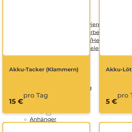
Handwerkzeug
Holzbearbeitung
KFZ-Bereich
Rohbau/Ausbau/Renovieren
Stein-/Beton-/Pflasterarbeiten
Leitern/Böcke/Gerüste/Hebebühnen
Messwerkzeuge und Beleuchtung
Umzug und Reinigung
Unwetter
Akku-Tacker (Klammern)
Akku-Löt
Baustelle
Baustellenabsicherung
pro Tag
pro 
Bagger
15 €
5 €
Fahrzeuge
Anhänger
Transporter