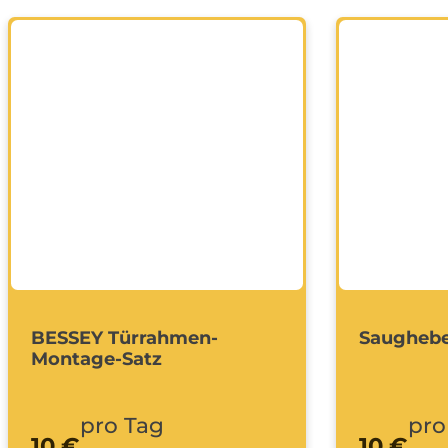
BESSEY Türrahmen-
Saughebe
Montage-Satz
pro Tag
pro
10 €
10 €