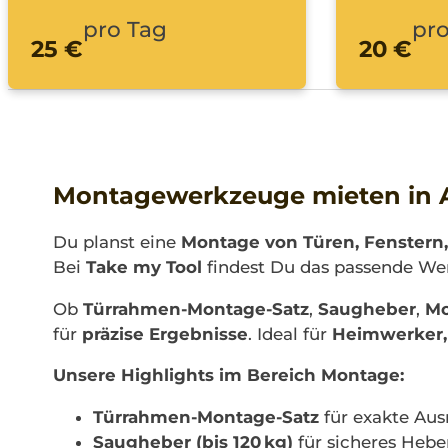
pro Tag
pro
25 €
20 €
Montagewerkzeuge mieten in Aug
Du planst eine
Montage von Türen, Fenstern
Bei
Take my Tool
findest Du das passende We
Ob
Türrahmen-Montage-Satz
,
Saugheber
,
Mo
für
präzise Ergebnisse
. Ideal für
Heimwerker,
Unsere Highlights im Bereich Montage:
Türrahmen-Montage-Satz
für exakte Aus
Saugheber (bis 120 kg)
für sicheres Hebe