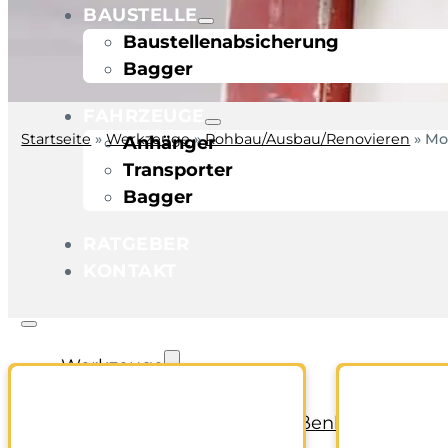
BAUSTELLE
Baustellenabsicherung
Bagger
FAHRZEUGE
Startseite
»
Werkzeuge
»
Rohbau/Ausbau/Renovieren
»
Mo
Anhänger
Transporter
Bagger
RATGEBER
KONTAKT
Werkzeuge
Bohren und Stemmen
Garten-/Terrassen-/Außenbereich