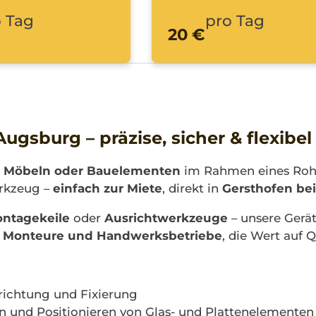
 Tag
pro Tag
20 €
sburg – präzise, sicher & flexibel
, Möbeln oder Bauelementen
im Rahmen eines Rohb
rkzeug –
einfach zur Miete
, direkt in
Gersthofen be
ntagekeile
oder
Ausrichtwerkzeuge
– unsere Gerät
 Monteure und Handwerksbetriebe
, die Wert auf Q
richtung und Fixierung
n und Positionieren von Glas- und Plattenelementen