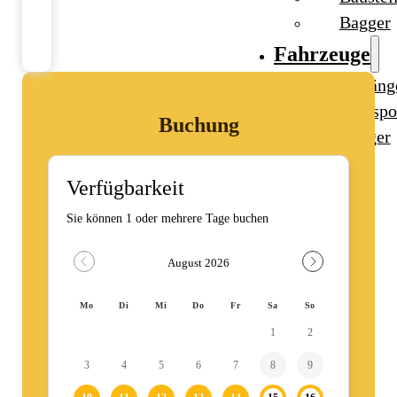
Bagger
Fahrzeuge
Anhäng
Transpo
Buchung
Bagger
Ratgeber
Kontakt