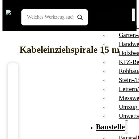
Werkzeuge
Bohren
Garten-
Handwe
Kabeleinziehspirale 15 m
Holzbea
KFZ-Be
Rohbau
Stein-/
Leitern
Messwe
Umzug 
Unwett
Baustelle
Baustel