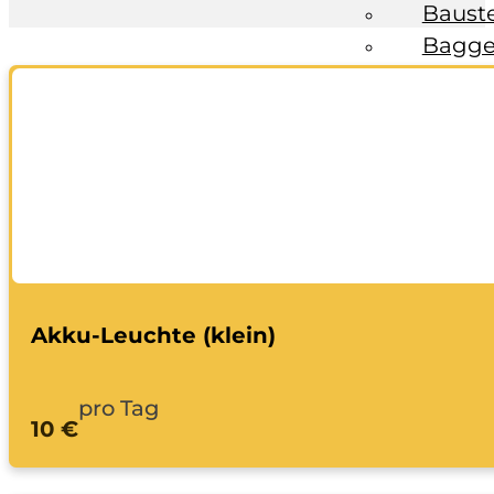
Baust
Bagge
Fahrzeuge
Anhän
Transp
Bagge
Ratgeber
Kontakt
Akku-Leuchte (klein)
pro Tag
10 €