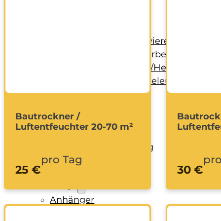
Handwerkzeug
Holzbearbeitung
KFZ-Bereich
Rohbau/Ausbau/Renovieren
Stein-/Beton-/Pflasterarbeiten
Leitern/Böcke/Gerüste/Hebebühnen
Messwerkzeuge und Beleuchtung
Umzug und Reinigung
Unwetter
Bautrockner /
Bautrock
Luftentfeuchter 20-70 m²
Luftentf
Baustelle
Baustellenabsicherung
pro Tag
pro
Bagger
25 €
30 €
Fahrzeuge
Anhänger
Transporter