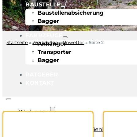
BAUSTELLE
Baustellenabsicherung
Bagger
FAHRZEUGE
Startseite
»
Werkzeuge
»
Unwetter
»
Seite 2
Anhänger
Transporter
Bagger
RATGEBER
KONTAKT
Werkzeuge
Bohren und Stemmen
Garten-/Terrassen-/Außenbereich