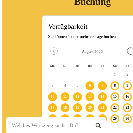
Buchung
Stein-/Beton-/Pflasterarbeiten
Leitern/Böcke/Gerüste/Hebebühnen
Messwerkzeuge und Beleuchtung
Umzug und Reinigung
Unwetter
Baustelle
Baustellenabsicherung
Bagger
Fahrzeuge
Anhänger
Transporter
Bagger
Ratgeber
Kontakt