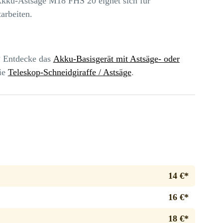
Akku-Astsäge M18 FHS 20 eignet sich für
arbeiten.
? Entdecke das
Akku-Basisgerät mit Astsäge- oder
ie
Teleskop-Schneidgiraffe / Astsäge
.
14 €*
16 €*
18 €*