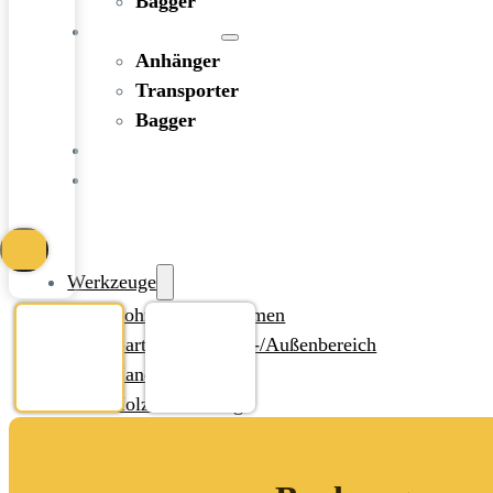
Bagger
FAHRZEUGE
Anhänger
Transporter
Bagger
RATGEBER
KONTAKT
Werkzeuge
Bohren und Stemmen
Garten-/Terrassen-/Außenbereich
Handwerkzeug
Holzbearbeitung
KFZ-Bereich
Rohbau/Ausbau/Renovieren