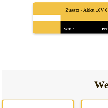
Zusatz - Akku 18V 8
Verleih
Prei
We