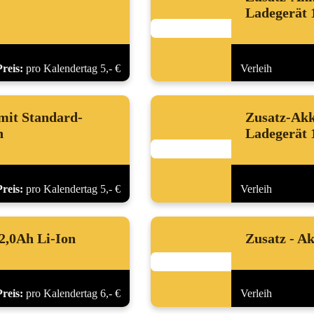
Ladegerät 
Preis:
pro Kalendertag 5,- €
Verleih
mit Standard-
Zusatz-Akk
h
Ladegerät 
Preis:
pro Kalendertag 5,- €
Verleih
2,0Ah Li-Ion
Zusatz - A
Preis:
pro Kalendertag 6,- €
Verleih