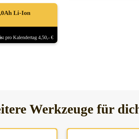
,0Ah Li-Ion
s:
pro Kalendertag 4,50,- €
itere Werkzeuge für dic