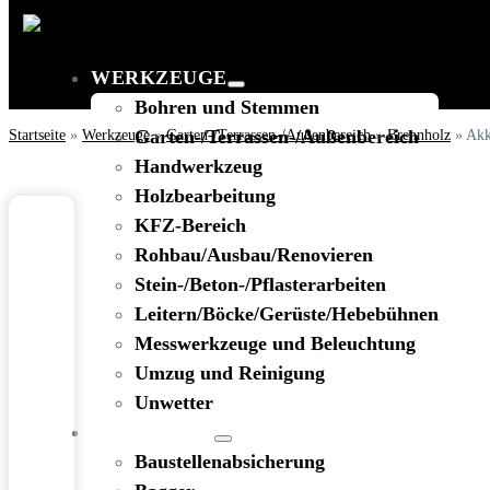
WERKZEUGE
Bohren und Stemmen
Startseite
»
Werkzeuge
Garten-/Terrassen-/Außenbereich
»
Garten-/Terrassen-/Außenbereich
»
Brennholz
»
Akk
Handwerkzeug
Holzbearbeitung
KFZ-Bereich
Rohbau/Ausbau/Renovieren
Stein-/Beton-/Pflasterarbeiten
Leitern/Böcke/Gerüste/Hebebühnen
Messwerkzeuge und Beleuchtung
Umzug und Reinigung
Unwetter
BAUSTELLE
Baustellenabsicherung