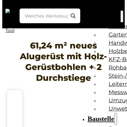
Werkzeuge
Bohre
Garten
Handw
61,24 m² neues
Holzb
Alugerüst mit Holz-
KFZ-B
Gerüstbohlen + 2
Rohba
Stein-
Durchstiege
Leiter
Messw
Umzug
Unwet
Baustelle