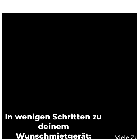
In wenigen Schritten zu
deinem
Wunschmietgerät:
Viele Z