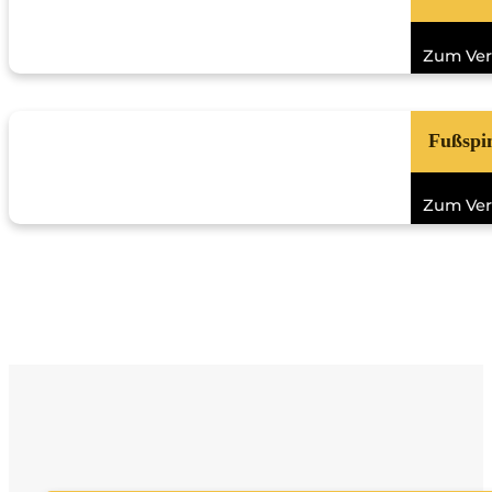
Zum Ver
Fußspin
Zum Ver