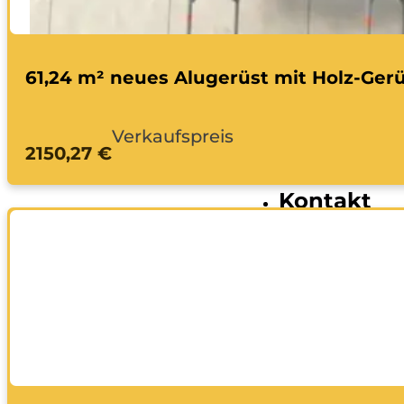
Bagge
Fahrzeuge
61,24 m² neues Alugerüst mit Holz-Ger
Anhän
Transp
Verkaufspreis
Bagge
2150,27 €
Ratgeber
Kontakt