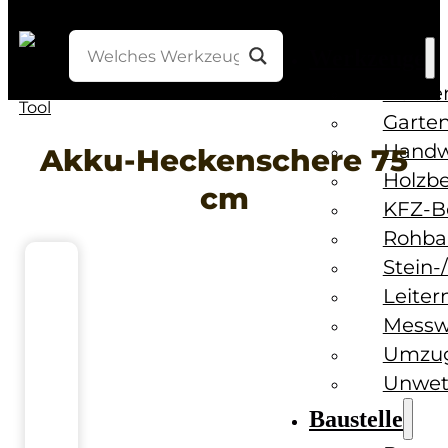
Werkzeuge
Bohre
Garten
Handw
Akku-Heckenschere 75
Holzb
cm
KFZ-B
Rohba
Stein-
Leiter
Messw
Umzug
Unwet
Baustelle