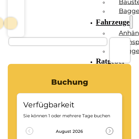
Baust
Bagge
Fahrzeuge
Anhän
Transp
Bagge
Ratgeber
Kontakt
Buchung