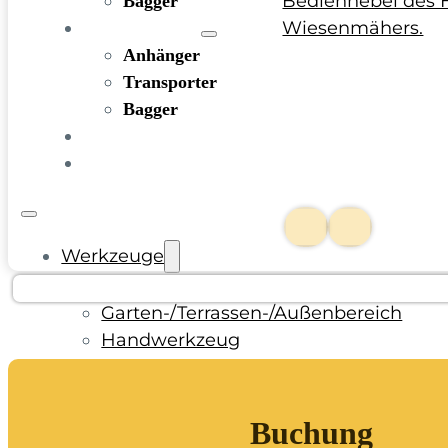
Bagger
FAHRZEUGE
Anhänger
Transporter
Bagger
RATGEBER
KONTAKT
Werkzeuge
Bohren und Stemmen
Garten-/Terrassen-/Außenbereich
Handwerkzeug
Holzbearbeitung
KFZ-Bereich
Rohbau/Ausbau/Renovieren
Buchung