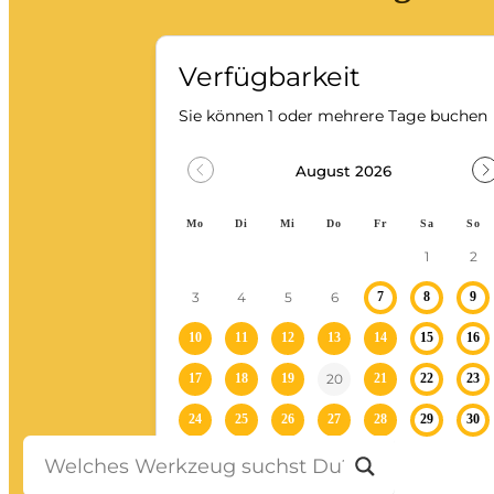
Stein-/Beton-/Pflasterarbeiten
Leitern/Böcke/Gerüste/Hebebühnen
Messwerkzeuge und Beleuchtung
Umzug und Reinigung
Unwetter
Baustelle
Baustellenabsicherung
Bagger
Fahrzeuge
Anhänger
Transporter
Bagger
Ratgeber
Kontakt