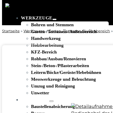
WERKZEUGE
Bohren und Stemmen
Startseite
»
Werkzeuge
»
Garten-/Terrassen-/Außenbereich
Garten-/Terrassen-/Außenbereich
Handwerkzeug
Holzbearbeitung
KFZ-Bereich
Rohbau/Ausbau/Renovieren
Stein-/Beton-/Pflasterarbeiten
Leitern/Böcke/Gerüste/Hebebühnen
Messwerkzeuge und Beleuchtung
Umzug und Reinigung
Unwetter
BAUSTELLE
Baustellenabsicherung