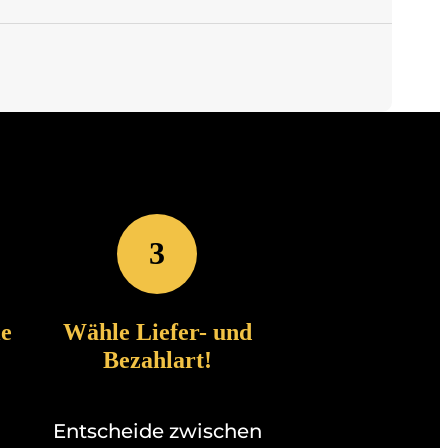
3
le
Wähle Liefer- und
Bezahlart!
Entscheide zwischen