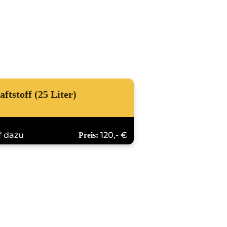
ftstoff (25 Liter)
 dazu
120,- €
Preis: