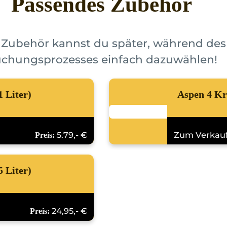
Passendes Zubehör
 Zubehör kannst du später, während des
chungsprozesses einfach dazuwählen!
1 Liter)
Aspen 4 Kra
5.79,- €
Zum Verkauf
Preis:
5 Liter)
24,95,- €
Preis: