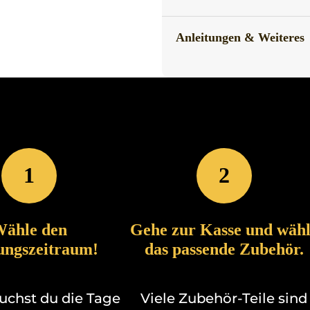
Anleitungen & Weiteres
1
2
ähle den
Gehe zur Kasse und wäh
ungszeitraum!
das passende Zubehör.
buchst du die Tage
Viele Zubehör-Teile sind