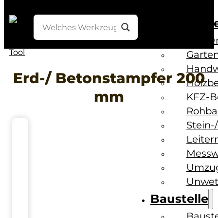
Werkzeug
Bohre
Garten
Handw
Erd-/ Betonstampfer 200
Holzb
mm
KFZ-B
Rohba
Stein-
Leiter
Messw
Umzug
Unwet
Baustelle
Baust