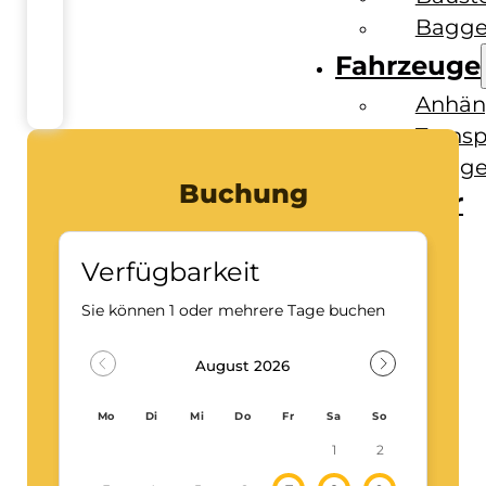
Bagge
Fahrzeuge
Anhän
Transp
Bagge
Buchung
Ratgeber
Kontakt