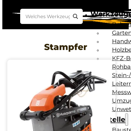
Werkzeug
Bohre
Garten
Handw
Stampfer
Holzb
KFZ-B
Rohba
Stein-
Leiter
Messw
Umzug
Unwet
Baustelle
Baust