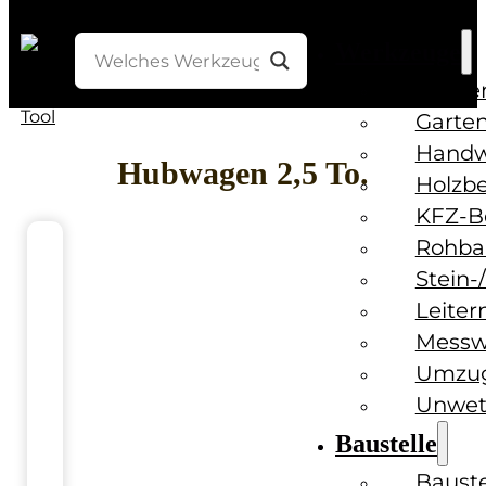
Werkzeuge
Bohre
Garten
Handw
Hubwagen 2,5 To.
Holzb
KFZ-B
Rohba
Stein-
Leiter
Messw
Umzug
Unwet
Baustelle
Baust