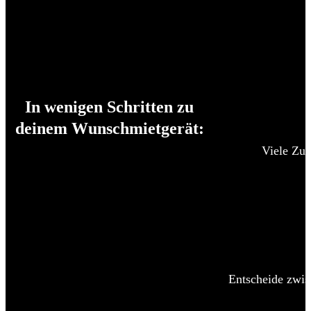
In wenigen Schritten zu
deinem Wunschmietgerät:
Viele Zub
Entscheide zwis